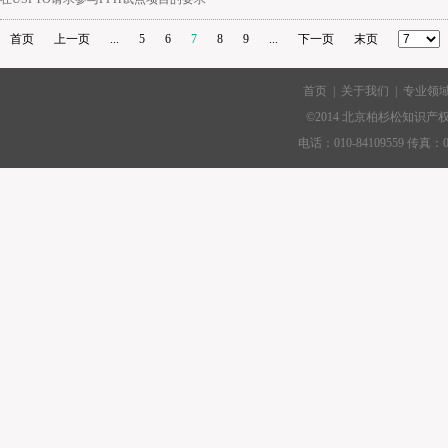
首页
上一页
...
5
6
7
8
9
...
下一页
末页
首页
|
关于我们
|
专业领
|
©2014 北京柏杉松知识
联系我们
电话：010-84109559 传真：010-