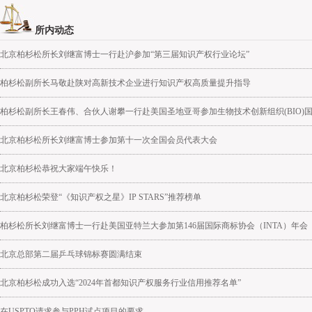
所内动态
北京柏杉松所长刘继富博士一行赴沪参加“第三届知识产权行业论坛”
柏杉松副所长马敬赴陕对高新技术企业进行知识产权高质量提升指导
柏杉松副所长王春伟、合伙人谢攀一行赴美国圣地亚哥参加生物技术创新组织(BIO)
北京柏杉松所长刘继富博士参加第十一次全国会员代表大会
北京柏杉松恭祝大家端午快乐！
北京柏杉松荣登“《知识产权之星》IP STARS”推荐榜单
柏杉松所长刘继富博士一行赴美国亚特兰大参加第146届国际商标协会（INTA）年会
北京总部第二届乒乓球锦标赛圆满结束
北京柏杉松成功入选“2024年首都知识产权服务行业信用推荐名单”
在USPTO请求参与PPH试点项目的要求