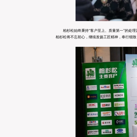
柏杉松始终秉持“客户至上、质量第一”的处
柏杉松将不忘初心，继续发扬工匠精神，奉行细致