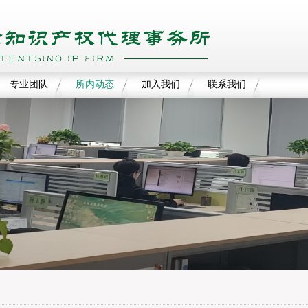
专业团队
所内动态
加入我们
联系我们