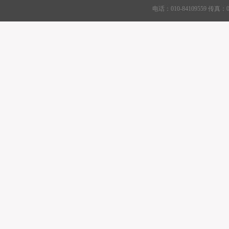
电话：010-84109559 传真：010-