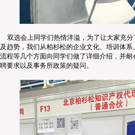
双选会上同学们热情洋溢，为了让大家充分
及趋势，我们从柏杉松的企业文化、培训体系
流程等几个方面向同学们做了详细介绍，并耐
聘要求以及事务所政策的疑问。