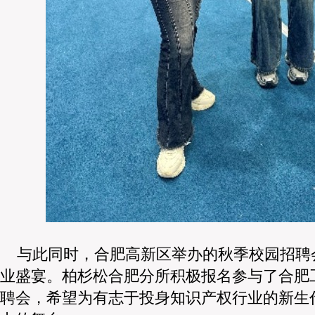
与此同时，合肥高新区举办的秋季校园招聘
业盛宴。柏杉松合肥分所积极报名参与了合肥
聘会，希望为有志于投身知识产权行业的新生