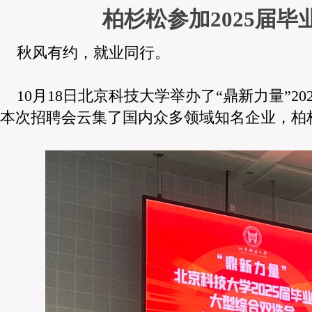
柏杉松参加2025届毕
秋风有约，就业同行。
10月18日北京科技大学举办了“鼎新力量”2
本次招聘会云集了国内众多领域知名企业，柏