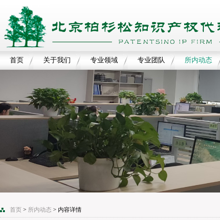
首页
关于我们
专业领域
专业团队
所内动态
首页
>
所内动态
> 内容详情