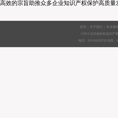
高效的宗旨助推众多企业知识产权保护高质量
首页
|
关于我们
|
专业领
|
©2014 北京柏杉松知识
联系我们
电话：010-84109559 传真：010-